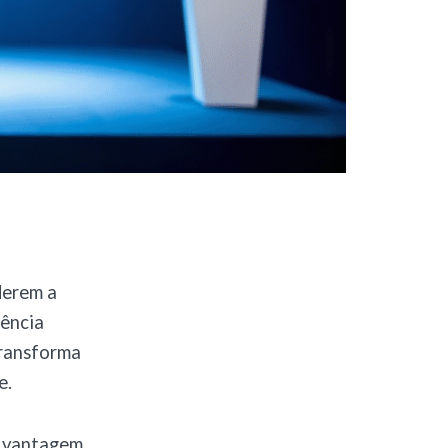
derem a
gência
transforma
e.
e vantagem