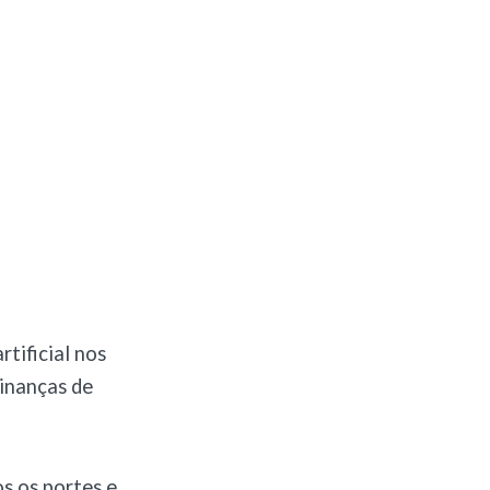
tificial nos
Finanças de
s os portes e