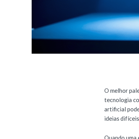
O melhor pal
tecnologia co
artificial po
ideias difíce
Quando uma em