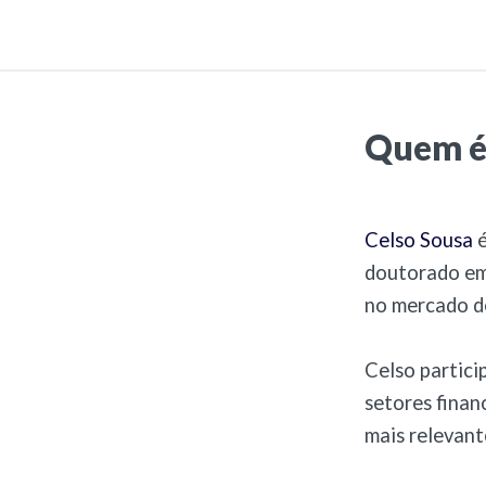
Quem é
Celso Sousa
é
doutorado em 
no mercado de
Celso partici
setores finan
mais relevant