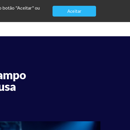
no botão "Aceitar" ou
Aceitar
Sobre
Blog
Palestras
Contato
Campo
usa