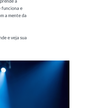
 prende a
e funciona e
om a mente da
de e veja sua