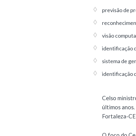
previsão de p
reconheciment
visão computa
identificação 
sistema de ge
identificação 
Celso ministr
últimos anos.
Fortaleza-CE 
O foco do Cel