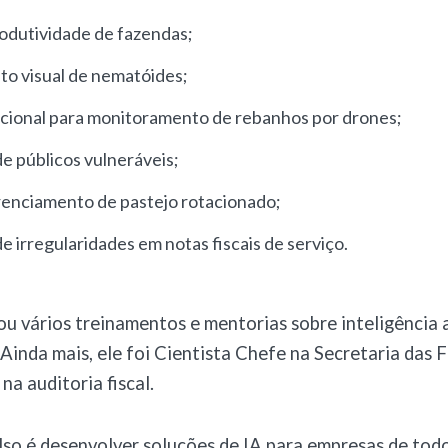
rodutividade de fazendas
;
o visual de nematóides
;
cional para monitoramento de rebanhos por drones
;
de públicos vulneráveis
;
renciamento de pastejo rotacionado
;
de irregularidades em notas fiscais de serviço
.
ou vários treinamentos e mentorias sobre inteligência ar
 Ainda mais, ele foi Cientista Chefe na Secretaria das 
na auditoria fiscal.
so é desenvolver soluções de IA para empresas de todo