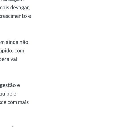
mais devagar,
 crescimento e
em ainda não
rápido, com
pera vai
 gestão e
quipe e
sce com mais