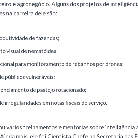
ceiro e agronegócio. Alguns dos projetos de inteligência
es na carreira dele são:
rodutividade de fazendas
;
o visual de nematóides
;
cional para monitoramento de rebanhos por drones
;
de públicos vulneráveis
;
renciamento de pastejo rotacionado
;
de irregularidades em notas fiscais de serviço
.
ou vários treinamentos e mentorias sobre inteligência ar
 Ainda mais, ele foi Cientista Chefe na Secretaria das 