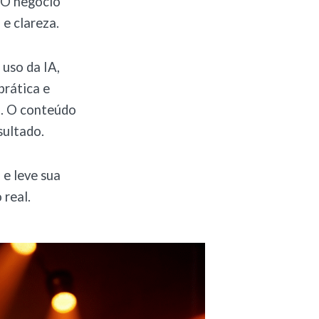
. O negócio
 e clareza.
uso da IA,
prática e
o. O conteúdo
sultado.
 e leve sua
 real.