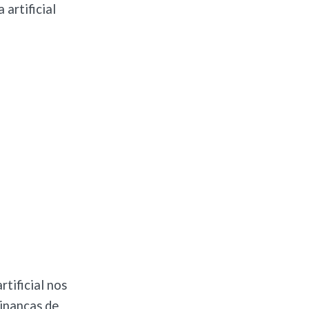
 artificial
tificial nos
Finanças de