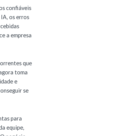
s confiáveis
IA, os erros
rcebidas
ece a empresa
correntes que
A agora toma
idade e
conseguir se
ntas para
da equipe,