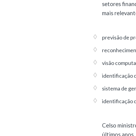
setores finan
mais relevant
previsão de p
reconheciment
visão computa
identificação 
sistema de ge
identificação 
Celso ministr
últimos anos.