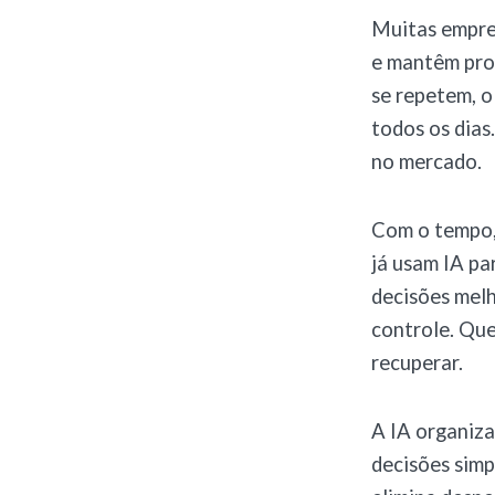
Muitas empre
e mantêm proc
se repetem, 
todos os dias
no mercado.
Com o tempo, 
já usam IA pa
decisões melh
controle. Que
recuperar.
A IA organiza
decisões simpl