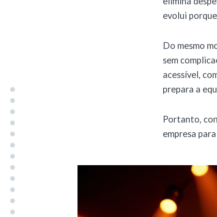
elimina despe
evolui porque
Do mesmo modo
sem complicaç
acessível, co
prepara a equ
Portanto, con
empresa para 