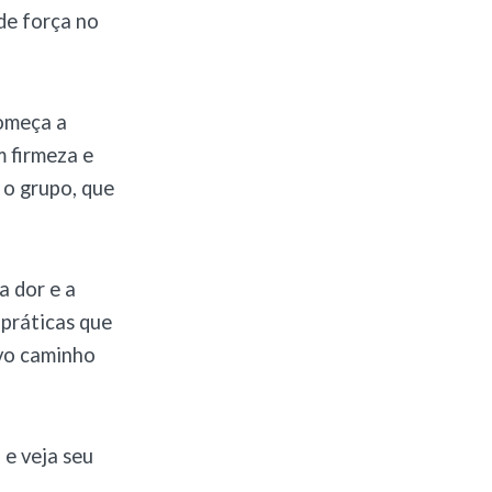
de força no
começa a
m firmeza e
 o grupo, que
a dor e a
 práticas que
ovo caminho
 e veja seu