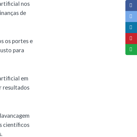
tificial nos
Finanças de
s os portes e
custo para
rtificial em
r resultados
 alavancagem
 científicos
.