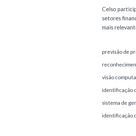
Celso partici
setores finan
mais relevant
previsão de p
reconheciment
visão computa
identificação 
sistema de ge
identificação 