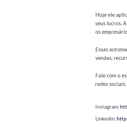
Hoje ele apli
seus lucros. 
os empresário
Essas automaç
vendas, recur
Fale com o es
redes sociais:
Instagram:
ht
LinkedIn:
http