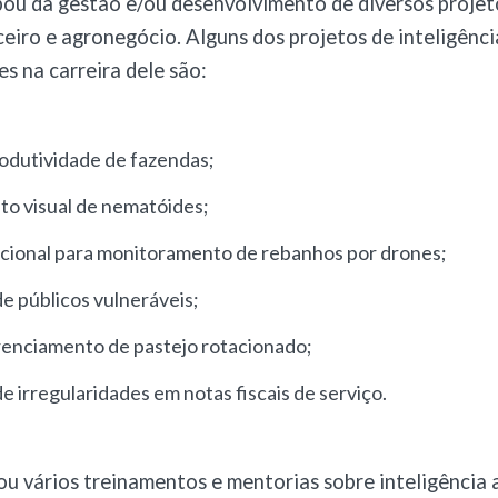
pou da gestão e/ou desenvolvimento de diversos projet
ceiro e agronegócio. Alguns dos projetos de inteligência
es na carreira dele são:
rodutividade de fazendas
;
o visual de nematóides
;
cional para monitoramento de rebanhos por drones
;
de públicos vulneráveis
;
renciamento de pastejo rotacionado
;
de irregularidades em notas fiscais de serviço
.
ou vários treinamentos e mentorias sobre inteligência ar