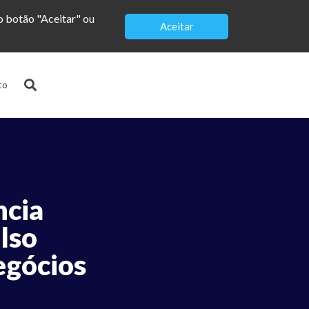
no botão "Aceitar" ou
Aceitar
to
ncia
elso
egócios