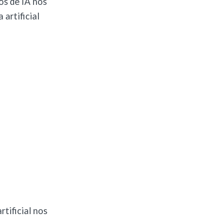
os de IA nos
 artificial
tificial nos