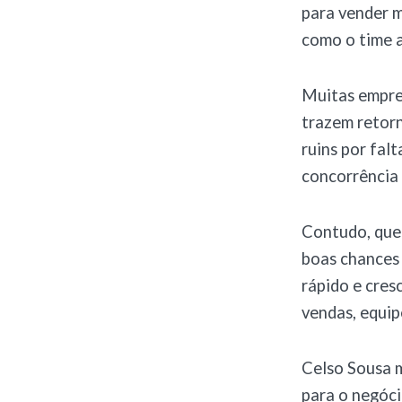
para vender m
como o time a
Muitas empre
trazem retorn
ruins por fal
concorrência 
Contudo, quem
boas chances 
rápido e cre
vendas, equip
Celso Sousa m
para o negóci