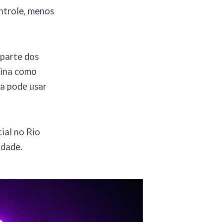
ontrole, menos
 parte dos
sina como
sa pode usar
ial no Rio
idade.