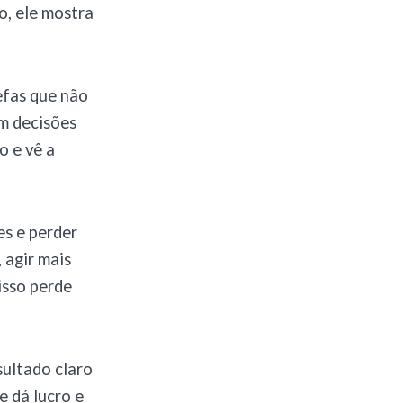
o, ele mostra
efas que não
am decisões
o e vê a
es e perder
 agir mais
isso perde
sultado claro
e dá lucro e