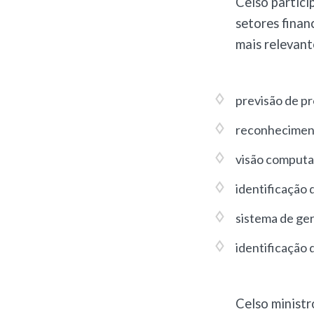
Celso partici
setores finan
mais relevant
previsão de p
reconheciment
visão computa
identificação 
sistema de ge
identificação 
Celso ministr