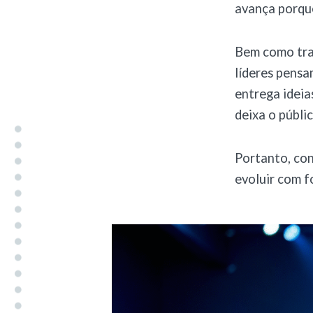
avança porque
Bem como tra
líderes pensa
entrega ideia
deixa o públi
Portanto, con
evoluir com f