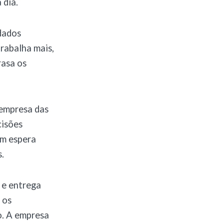
 dia.
dados
trabalha mais,
rasa os
 empresa das
cisões
em espera
.
 e entrega
 os
o. A empresa