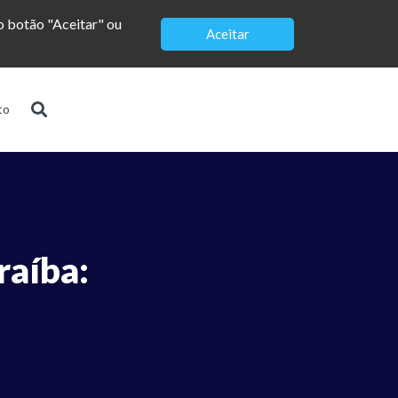
no botão "Aceitar" ou
Aceitar
to
raíba: