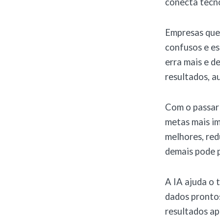
conecta tecno
Empresas que
confusos e es
erra mais e d
resultados, a
Com o passar 
metas mais im
melhores, red
demais pode p
A IA ajuda o 
dados prontos
resultados ap