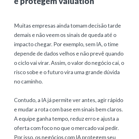
e protegem valuation
Muitas empresas ainda tomam decisão tarde
demais e não veem os sinais de queda até o
impacto chegar. Por exemplo, sem IA, o time
depende de dados velhos e não prevê quando
o ciclo vai virar. Assim, o valor do negócio cai, o
risco sobe e o futuro vira uma grande dúvida
no caminho.
Contudo, a IA já permite ver antes, agir rápido
e mudar a rota com base em sinais bem claros.
A equipe ganha tempo, reduz erro e ajusta a
oferta com foco no que o mercado vai pedir.
Por isso, os negócios com IA protegem seu