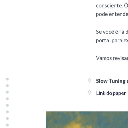
consciente. O
pode entender
Se você é fã 
portal para e
Vamos revisar
Slow Tuning 
Link do paper