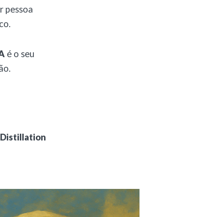
er pessoa
co.
IA
é o seu
ão.
istillation