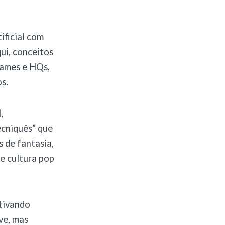
ificial com
ui, conceitos
games e HQs,
s.
,
ecniquês” que
 de fantasia,
e cultura pop
ntivando
ve, mas