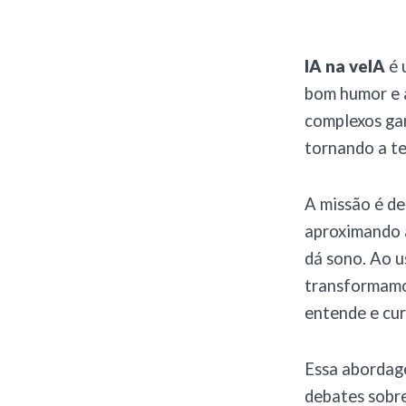
IA na veIA
é 
bom humor e a
complexos gan
tornando a te
A missão é de
aproximando a
dá sono. Ao u
transformamos
entende e cur
Essa abordage
debates sobre