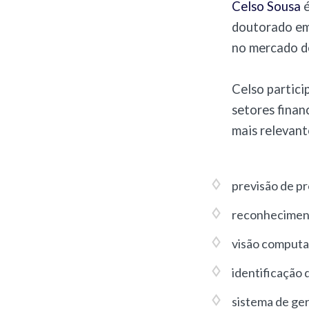
Celso Sousa
é
doutorado em 
no mercado de
Celso partici
setores finan
mais relevant
previsão de p
reconheciment
visão computa
identificação 
sistema de ge