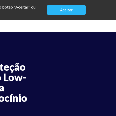
no botão "Aceitar" ou
Aceitar
Sobre
Blog
Palestras
Contato
oteção
o Low-
a
ocínio