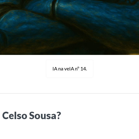
IA na veIA nº 14.
 Celso Sousa?