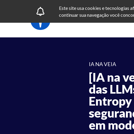
Este site usa cookies e tecnologias 
continuar sua navegação você concor
IA NA VEIA
[IA na v
das LLM
Entropy
seguran
em mode