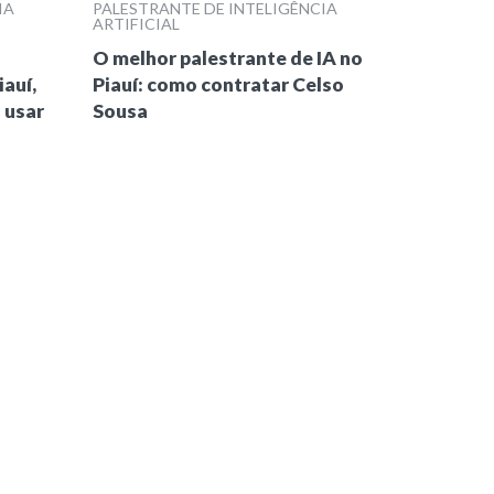
IA
PALESTRANTE DE INTELIGÊNCIA
ARTIFICIAL
O melhor palestrante de IA no
iauí,
Piauí: como contratar Celso
 usar
Sousa