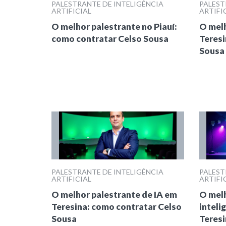
PALESTRANTE DE INTELIGÊNCIA
PALEST
ARTIFICIAL
ARTIFI
O melhor palestrante no Piauí:
O melh
como contratar Celso Sousa
Teresi
Sousa
PALESTRANTE DE INTELIGÊNCIA
PALEST
ARTIFICIAL
ARTIFI
O melhor palestrante de IA em
O melh
Teresina: como contratar Celso
intelig
Sousa
Teresi